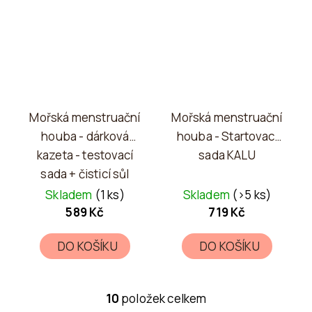
Mořská menstruační
Mořská menstruační
houba - dárková
houba - Startovací
kazeta - testovací
sada KALU
sada + čisticí sůl
Skladem
(1 ks)
Skladem
(>5 ks)
589 Kč
719 Kč
DO KOŠÍKU
DO KOŠÍKU
10
položek celkem
O