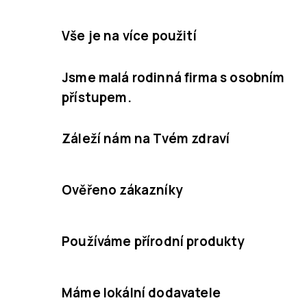
v
l
Vše je na více použití
á
d
Jsme malá rodinná firma s osobním
a
přístupem.
c
í
Záleží nám na Tvém zdraví
p
r
v
Ověřeno zákazníky
k
y
Používáme přírodní produkty
v
ý
p
Máme lokální dodavatele
i