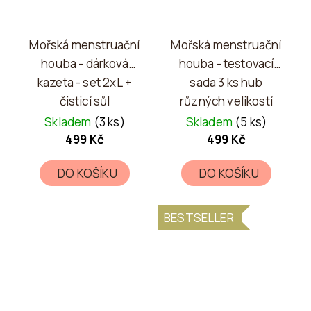
Mořská menstruační
Mořská menstruační
houba - dárková
houba - testovací
kazeta - set 2xL +
sada 3 ks hub
čisticí sůl
různých velikostí
Skladem
(3 ks)
Skladem
(5 ks)
499 Kč
499 Kč
DO KOŠÍKU
DO KOŠÍKU
BESTSELLER