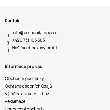
s
Z
u
Á
Kontakt
P
A
info
@
prirodnitampon.cz
T
+420 731 105 503
Í
Náš facebookový profil
Informace pro vás
Obchodní podmínky
Ochrana osobních údajů
Výměna a vrácení zboží
Reklamace
Hodnocení obchodu