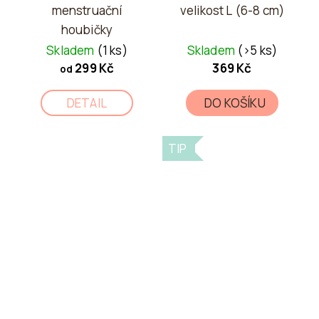
menstruační
velikost L (6-8 cm)
houbičky
Skladem
(1 ks)
Skladem
(>5 ks)
299 Kč
369 Kč
od
DETAIL
DO KOŠÍKU
TIP