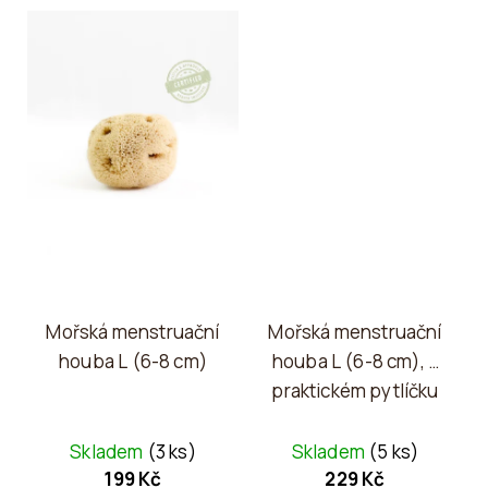
Mořská menstruační
Mořská menstruační
houba L (6-8 cm)
houba L (6-8 cm), v
praktickém pytlíčku
Skladem
(3 ks)
Skladem
(5 ks)
199 Kč
229 Kč