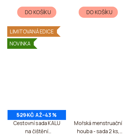
DO KOŠÍKU
DO KOŠÍKU
LIMITOVANÁ EDICE
NOVINKA
529 KČ
AŽ
–43 %
Cestovní sada KALU
Mořská menstruační
na čištění
houba - sada 2 ks,