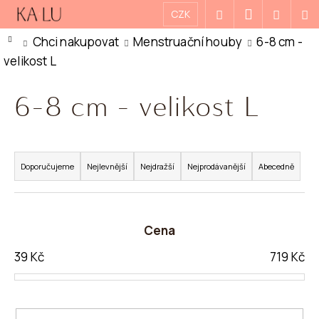
K
Přejít
Přihlášení
CZK
Hledat
Nákupn
M
na
O
Zpět
Zpět
Domů
Chci nakupovat
Menstruační houby
6-8 cm -
košík
obsah
Š
velikost L
Í
C
K
6-8 cm - velikost L
O
P
O
Ř
T
A
Doporučujeme
Nejlevnější
Nejdražší
Nejprodávanější
Abecedně
Ř
Z
E
E
Cena
B
N
U
Í
39
Kč
719
Kč
J
P
E
R