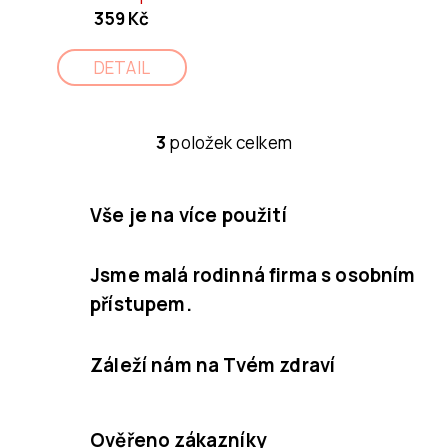
359 Kč
DETAIL
3
položek celkem
O
v
l
Vše je na více použití
á
d
Jsme malá rodinná firma s osobním
a
přístupem.
c
í
Záleží nám na Tvém zdraví
p
r
v
Ověřeno zákazníky