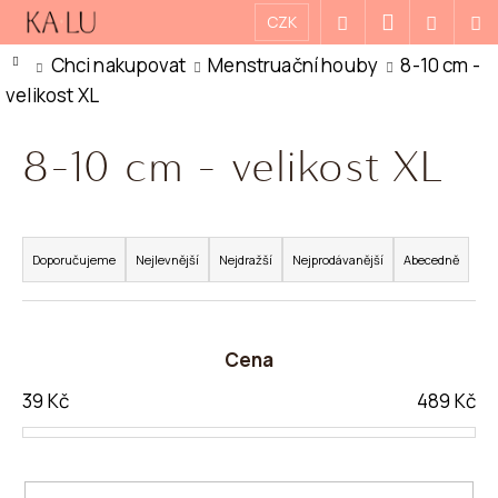
K
Přejít
Přihlášení
CZK
Hledat
Nákupn
M
na
O
Zpět
Zpět
Domů
Chci nakupovat
Menstruační houby
8-10 cm -
košík
obsah
Š
velikost XL
Í
C
K
8-10 cm - velikost XL
O
P
O
Ř
T
A
Doporučujeme
Nejlevnější
Nejdražší
Nejprodávanější
Abecedně
Ř
Z
E
E
Cena
B
N
U
Í
39
Kč
489
Kč
J
P
E
R