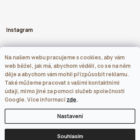
Instagram
Na našem webu pracujeme s cookies, aby vám
web běžel, jak má, abychom věděli, co se na něm
děje a abychom vám mohli přizpůsobit reklamu.
Také můžeme pracovat s vašimi kontaktními
údaji, mimo jiné za pomoci služeb společnosti
Sledovat na Instagramu
Google. Více informací
zde
.
Nastavení
Copyright 2026
KALU
. Všechna práva vyhrazena.
Upravit nastavení cookies
Souhlasím