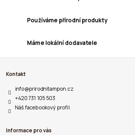
k
y
Používáme přírodní produkty
v
ý
p
Máme lokální dodavatele
i
s
Z
u
Á
Kontakt
P
A
info
@
prirodnitampon.cz
T
+420 731 105 503
Í
Náš facebookový profil
Informace pro vás