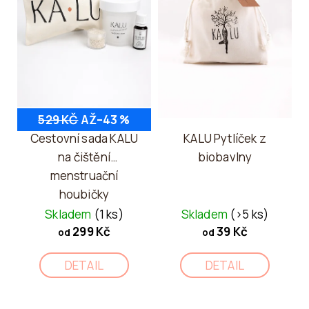
o
S
p
P
o
R
r
O
u
D
č
U
529 KČ
AŽ
–43 %
u
K
Cestovní sada KALU
KALU Pytlíček z
j
T
na čištění
biobavlny
e
menstruační
Ů
m
houbičky
e
Skladem
(1 ks)
Skladem
(>5 ks)
299 Kč
39 Kč
od
od
DETAIL
DETAIL