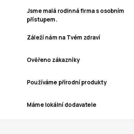
d
Jsme malá rodinná firma s osobním
a
přístupem.
c
í
Záleží nám na Tvém zdraví
p
r
v
Ověřeno zákazníky
k
y
Používáme přírodní produkty
v
ý
p
Máme lokální dodavatele
i
s
Z
u
Á