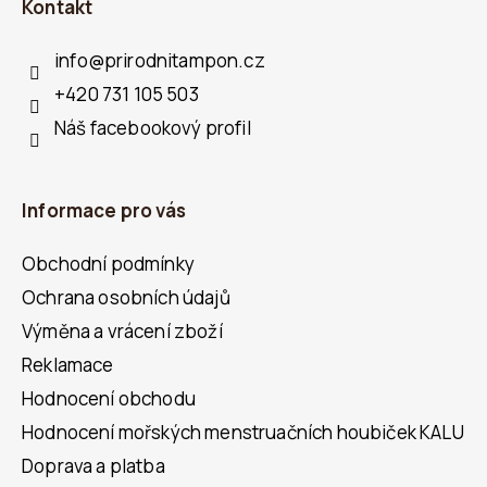
Kontakt
P
A
info
@
prirodnitampon.cz
T
+420 731 105 503
Í
Náš facebookový profil
Informace pro vás
Obchodní podmínky
Ochrana osobních údajů
Výměna a vrácení zboží
Reklamace
Hodnocení obchodu
Hodnocení mořských menstruačních houbiček KALU
Doprava a platba