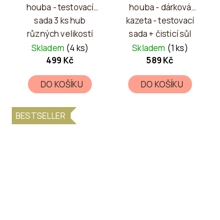
houba - testovací
houba - dárková
sada 3 ks hub
kazeta - testovací
různých velikostí
sada + čisticí sůl
Skladem
(4 ks)
Skladem
(1 ks)
499 Kč
589 Kč
DO KOŠÍKU
DO KOŠÍKU
BESTSELLER