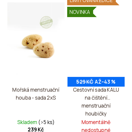
LIMITOVANÁ EDICE
NOVINKA
529 KČ
AŽ
–43 %
Mořská menstruační
Cestovní sada KALU
houba - sada 2xS
na čištění
menstruační
houbičky
Skladem
(>5 ks)
Momentálně
239 Kč
nedostupné