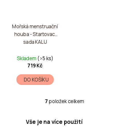
Mořská menstruační
houba - Startovací
sada KALU
Skladem
(>5 ks)
719 Kč
DO KOŠÍKU
7
položek celkem
O
v
l
Vše je na více použití
á