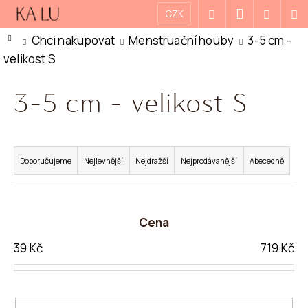
K
Přejít
Přihlášení
CZK
Hledat
Nákupn
M
na
O
Zpět
Zpět
Domů
Chci nakupovat
Menstruační houby
3-5 cm -
košík
obsah
Š
velikost S
Í
C
K
3-5 cm - velikost S
O
P
O
Ř
T
A
Doporučujeme
Nejlevnější
Nejdražší
Nejprodávanější
Abecedně
Ř
Z
E
E
Cena
B
N
U
Í
39
Kč
719
Kč
J
P
E
R