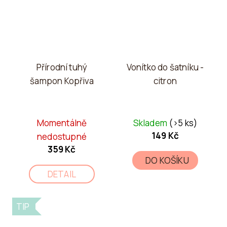
Přírodní tuhý
Vonítko do šatníku -
šampon Kopřiva
citron
Momentálně
Skladem
(>5 ks)
149 Kč
nedostupné
359 Kč
DO KOŠÍKU
DETAIL
TIP