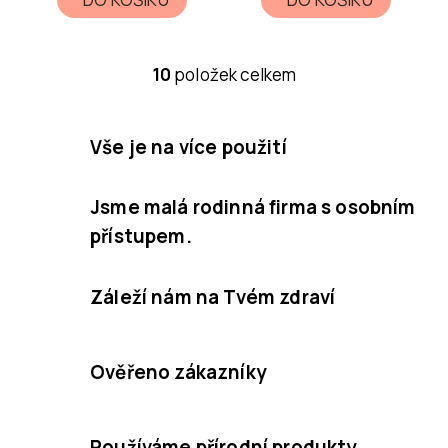
10
položek celkem
O
v
l
Vše je na více použití
á
d
Jsme malá rodinná firma s osobním
a
přístupem.
c
í
Záleží nám na Tvém zdraví
p
r
v
Ověřeno zákazníky
k
y
Používáme přírodní produkty