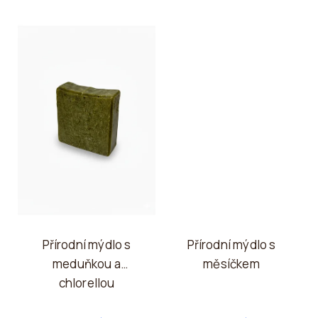
Přírodní mýdlo s
Přírodní mýdlo s
meduňkou a
měsíčkem
chlorellou