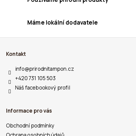
v
ý
p
Máme lokální dodavatele
i
s
Z
u
Á
Kontakt
P
A
info
@
prirodnitampon.cz
T
+420 731 105 503
Í
Náš facebookový profil
Informace pro vás
Obchodní podmínky
Ochrana osobních údajů