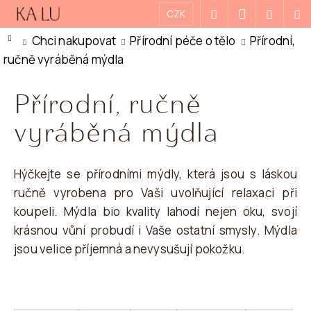
K
Přejít
Přihlášení
CZK
Hledat
Nákupn
M
na
O
Zpět
Zpět
Domů
Chci nakupovat
Přírodní péče o tělo
Přírodní,
košík
obsah
Š
ručně vyráběná mýdla
Í
C
K
Přírodní, ručně
O
P
vyráběná mýdla
O
T
Hýčkejte se přírodními mýdly, která jsou s láskou
Ř
ručně vyrobena pro Vaši uvolňující relaxaci při
E
koupeli. Mýdla bio kvality lahodí nejen oku, svojí
B
krásnou vůní probudí i Vaše ostatní smysly. Mýdla
U
jsou velice příjemná a nevysušují pokožku.
J
E
Ř