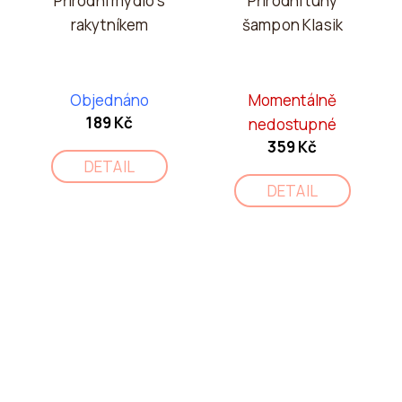
Přírodní mýdlo s
Přírodní tuhý
rakytníkem
šampon Klasik
Objednáno
Momentálně
189 Kč
nedostupné
359 Kč
DETAIL
DETAIL