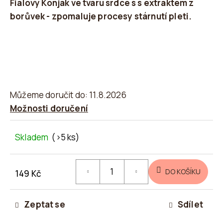
Fialový Konjak ve tvaru srdce s s extraktem z
5
o
borůvek - zpomaluje procesy stárnutí pleti.
hvězdiček.
p
o
r
u
č
u
Můžeme doručit do:
11.8.2026
j
Možnosti doručení
e
m
Skladem
(>5 ks)
e
DO KOŠÍKU
149 Kč
Měrná
cena:
Zeptat se
Sdílet