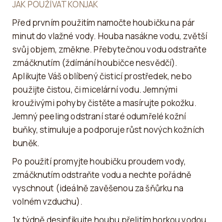
JAK POUŽÍVAT KONJAK
Před prvním použitím namočte houbičku na pár
minut do vlažné vody. Houba nasákne vodu, zvětší
svůj objem, změkne. Přebytečnou vodu odstraňte
zmáčknutím (ždímání houbičce nesvědčí).
Aplikujte Váš oblíbený čisticí prostředek, nebo
použijte čistou, či micelární vodu. Jemnými
krouživými pohyby čistěte a masírujte pokožku.
Jemný peeling odstraní staré odumřelé kožní
buňky, stimuluje a podporuje růst nových kožních
buněk.
Po použití promyjte houbičku proudem vody,
zmáčknutím odstraňte vodu a nechte pořádně
vyschnout (ideálně zavěšenou za šňůrku na
volném vzduchu).
1x týdně desinfikujte houbu přelitím horkou vodou.