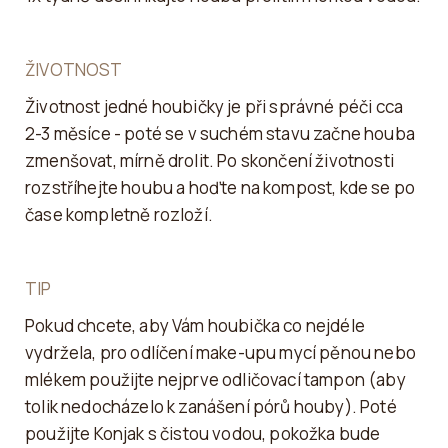
ŽIVOTNOST
Životnost jedné houbičky je při správné péči cca
2-3 měsíce - poté se v suchém stavu začne houba
zmenšovat, mírně drolit. Po skončení životnosti
rozstříhejte houbu a hoďte na kompost, kde se po
čase kompletně rozloží.
TIP
Pokud chcete, aby Vám houbička co nejdéle
vydržela, pro odlíčení make-upu mycí pěnou nebo
mlékem použijte nejprve odličovací tampon (aby
tolik nedocházelo k zanášení pórů houby). Poté
použijte Konjak s čistou vodou, pokožka bude