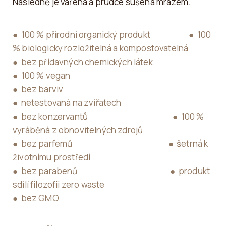
Následně je vařena a prudce sušena mrazem.
● 100 % přírodní organický produkt ● 100
% biologicky rozložitelná a kompostovatelná
● bez přídavných chemických látek
● 100 % vegan
● bez barviv
● netestovaná na zvířatech
● bez konzervantů ● 100 %
vyráběná z obnovitelných zdrojů
● bez parfemů ● šetrná k
životnímu prostředí
● bez parabenů ● produkt
sdílí filozofii zero waste
● bez GMO