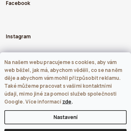
Facebook
Instagram
Na našem webu pracujeme s cookies, aby vám
web běžel, jak má, abychom věděli, co se na něm
děje a abychom vám mohli přizpůsobit reklamu.
Také můžeme pracovat s vašimi kontaktními
údaji, mimo jiné za pomoci služeb společnosti
Sledovat na Instagramu
Google. Více informací
zde
.
Nastavení
Copyright 2026
KALU
. Všechna práva vyhrazena.