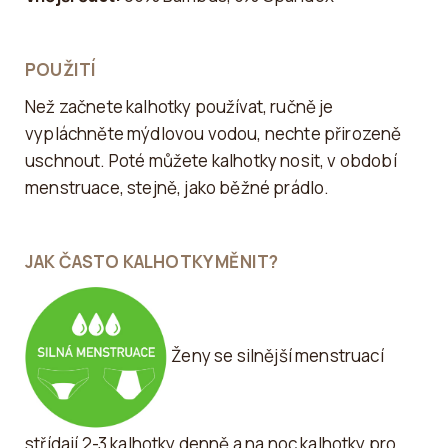
POUŽITÍ
Než začnete kalhotky používat, ručně je
vypláchněte mýdlovou vodou, nechte přirozeně
uschnout. Poté můžete kalhotky nosit, v období
menstruace, stejně, jako běžné prádlo.
JAK ČASTO KALHOTKY MĚNIT?
Ženy se silnější menstruací
střídají 2-3 kalhotky denně a na noc kalhotky pro