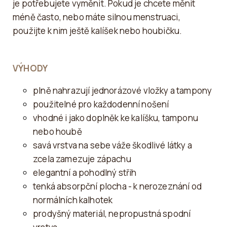
je potřebujete vyměnit. Pokud je chcete měnit
méně často, nebo máte silnou menstruaci,
použijte k nim ještě kalíšek nebo houbičku.
VÝHODY
plně nahrazují jednorázové vložky a tampony
použitelné pro každodenní nošení
vhodné i jako doplněk ke kalíšku, tamponu
nebo houbě
savá vrstva na sebe váže škodlivé látky a
zcela zamezuje zápachu
elegantní a pohodlný střih
tenká absorpční plocha - k nerozeznání od
normálních kalhotek
prodyšný materiál, nepropustná spodní