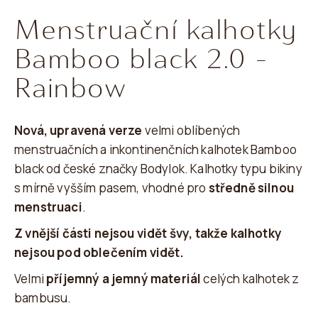
o
hodnocení
Menstruační kalhotky
p
produktu
je
o
Bamboo black 2.0 -
5,0
r
Rainbow
z
u
5
č
hvězdiček.
u
Nová, upravená verze
velmi oblíbených
j
menstruačních a inkontinenčních kalhotek Bamboo
e
black od české značky Bodylok. Kalhotky typu bikiny
m
s mírně vyšším pasem, vhodné pro
středně silnou
e
menstruaci
.
Z vnější části nejsou vidět švy, takže kalhotky
nejsou pod oblečením vidět.
Velmi
příjemný a jemný materiál
celých kalhotek z
bambusu.