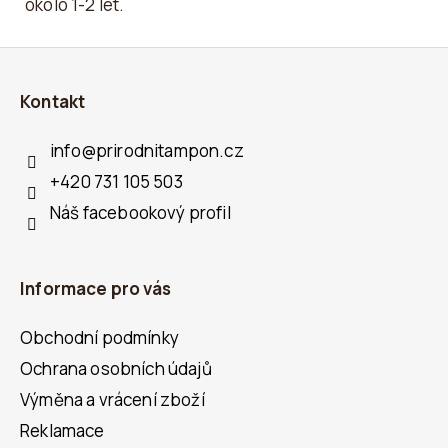
okolo 1-2 let.
Z
Á
Kontakt
P
A
info
@
prirodnitampon.cz
T
+420 731 105 503
Í
Náš facebookový profil
Informace pro vás
Obchodní podmínky
Ochrana osobních údajů
Výměna a vrácení zboží
Reklamace