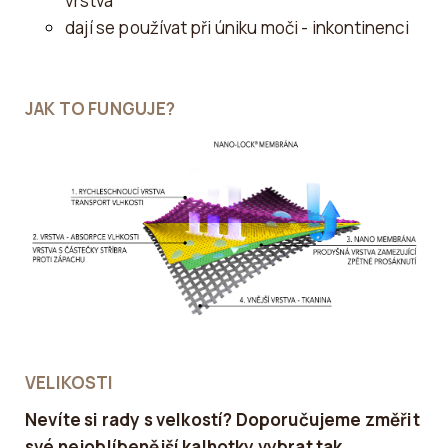
vrstva
dají se používat při úniku moči - inkontinenci
JAK TO FUNGUJE?
VELIKOSTI
Nevíte si rady s velkostí? Doporučujeme změřit
své nejoblíbenější kalhotky vybrat tak