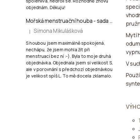
spolehlivá, nedrolí se. Rozhodně znovu
speci
objednám. Děkuju!
vhodn
Mořská menstruační houba - sada 2xS
pružn
Simona Mikulášková
|
Mytí 
Hodnocení produktu je 5 z 5 hvězdiček.
odumř
S houbou jsem maximálně spokojená,
nechápu, že jsem mohla žít při
vypnu
menstruaci bez ní :-). Byla to moje druhá
objednávka. Objednala jsem si velikost S,
V suc
ale v porovnání s předchozí objednávkou
Použí
je velikost spíš L. To mě docela zklamalo.
synte
VÝH