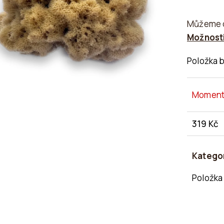
Můžeme d
Možnosti
Položka 
Moment
319 Kč
Měrná
cena:
Katego
Položka