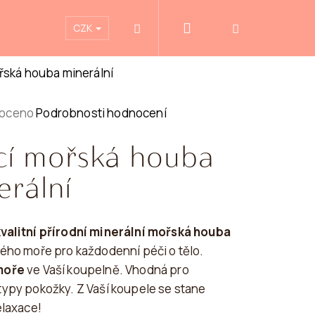
Přihlášení
Blog
CZK
Hledat
Nákupní
košík
řská houba minerální
é
oceno
Podrobnosti hodnocení
ní
í mořská houba
erální
valitní přírodní minerální mořská houba
k.
ého moře pro každodenní péči o tělo.
moře
ve Vaší koupelně. Vhodná pro
ypy pokožky. Z Vaší koupele se stane
elaxace!