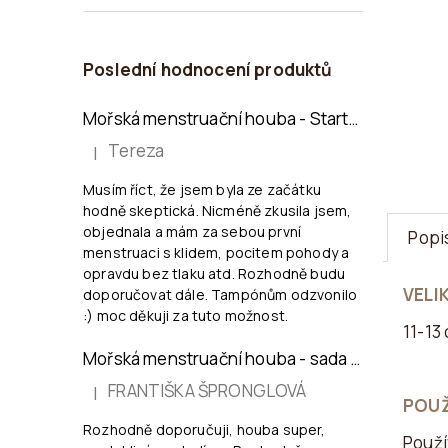
Poslední hodnocení produktů
Mořská menstruační houba - Startovací sada KALU
Tereza
|
Hodnocení produktu je 5 z 5 hvězdiček.
Musím říct, že jsem byla ze začátku
hodně skeptická. Nicméně zkusila jsem,
objednala a mám za sebou první
Popi
menstruaci s klidem, pocitem pohody a
opravdu bez tlaku atd. Rozhodně budu
VELI
doporučovat dále. Tampónům odzvonilo
:) moc děkuji za tuto možnost.
11-13
Mořská menstruační houba - sada 2 ks, velikost L (6-8 cm)
FRANTIŠKA ŠPRONGLOVÁ
|
POUŽ
Hodnocení produktu je 5 z 5 hvězdiček.
Rozhodně doporučuji, houba super,
Použí