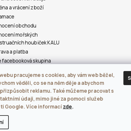
na a vrácení zboží
lamace
nocení obchodu
nocení mořských
truačních houbiček KALU
ava a platba
 facebooková skupina
 o mořských
webu pracujeme s cookies, aby vám web běžel,
struačních houbách
S
ychom věděli, co se na něm děje a abychom
akt
 přizpůsobit reklamu. Také můžeme pracovat s
š mi
taktními údaji, mimo jiné za pomoci služeb
ti Google. Více informací
zde
.
zena.
Upravit nastavení cookies
ní