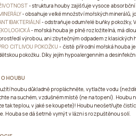
ŽIVOTNOST
- struktura houby zajišťuje vysoce absorbčn
MINERÁLY
- obsahuje velké množství mořských minerálů, jo
ANTIBAKTERIÁLNÍ
- odstraňuje odumřelé buňky pokožky, Va
EKOLOGICKÁ
- mořská houba je plně rozložitelná, má dlou
prostředí výrobou, ani zbytečným odpadem z klasických 
PRO CITLIVOU POKOŽKU
- čistě přírodní mořská houba je
dětskou pokožku. Díky jejím hypoalergenním a desinfekční
 O HOUBU
užítí houbu důkladně propláchněte, vytlačte vodu (neždí
hte na suchém, vzdušném místě (ne na topení). Houbu n
e tak teplou, v jaké se koupete)! Houbu neošetřujte čistíc
e. Houba se dá šetrně vymýt v lázni s rozpuštěnou solí.