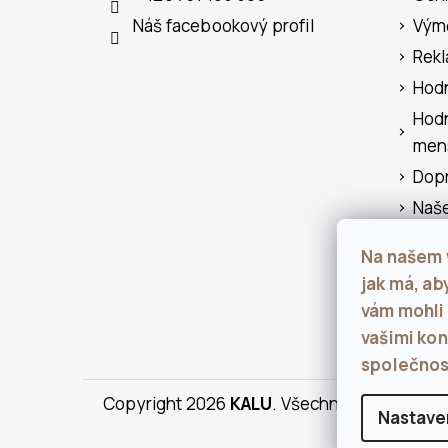
T
Náš facebookový profil
Výmě
Í
Rek
Hod
Hod
mens
Dopr
Naše
Blog
Na našem 
men
jak má, ab
Kont
vám mohli
Napi
vašimi kon
společnos
Copyright 2026
KALU
. Všechna práva vyhra
Nastave