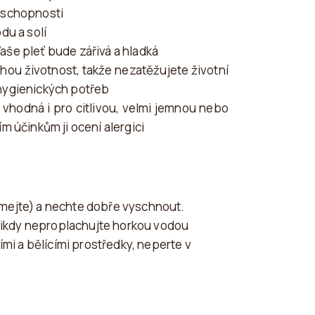
í schopnosti
du a solí
še pleť bude zářivá a hladká
hou životnost, takže nezatěžujete životní
hygienických potřeb
 vhodná i pro citlivou, velmi jemnou nebo
m účinkům ji ocení alergici
mejte) a nechte dobře vyschnout.
ikdy neproplachujte horkou vodou
ími a bělícími prostředky, neperte v