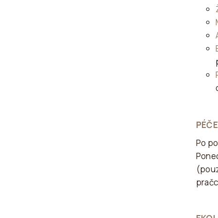
PÉČE
Po po
Ponec
(pouz
pračc