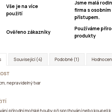
Jsme malá rodi
Vše je na více
firma s osobním
použití
přístupem.
Používáme příro
Ověřeno zákazníky
produkty
s
Související (4)
Podobné (1)
Hodnocen
KOST
 cm, nepravidelný tvar
ITÍ
vání přírodní mořské houby při sprchování nebo koupeli k