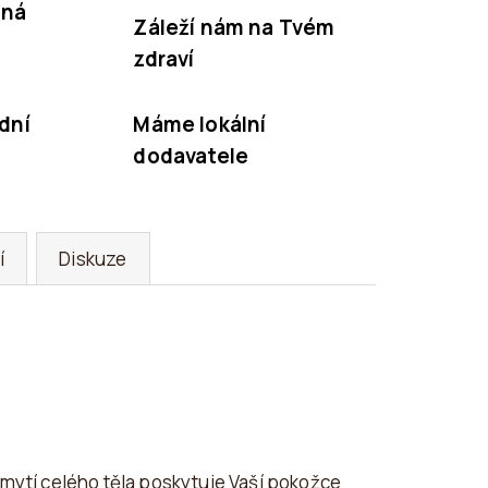
nná
Záleží nám na Tvém
zdraví
dní
Máme lokální
dodavatele
í
Diskuze
 mytí celého těla poskytuje Vaší pokožce