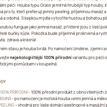
ální péči. Houba typu Grass je mírně hrubější typ houby, 
á pro ty, kteří preferují jemný peeling, příjemnou masáž 
á a odolná. S kapkou mýdla vytvoříte hustou a bohatou p
houbou funguje jako jemná masáž, při které jsou z Vaší pok
elé buňky kůže. Pokožka bude příjemně prokrvená a rychl
tá, zdravá a krásná!
hém stavu je houba tvrdá. Po namočení změkne, zjemní a
vejte
nejekologičtější 100% přírodní
variantu pro péči 
tickými pomůckami v koupelně.
ODY
100% PŘÍRODNÍ
-
100% přírodní produkt
z obnov
itelných 
JEMNÁ
- po namočení je mořská houba velmi jemná a měko
PEELING
- vhodná pro Vaše domácí peelingové a masážní