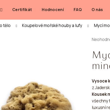
Certifikát
Hodnocení
FAQ
O nás
o tělo
Koupelové mořské houby a lufy
Mycí mo
 POTŘEBUJETE NAJÍT?
Průměrn
Neohodn
hodnoce
HLEDAT
Myc
produktu
je
min
0,0
z
Doporučujeme
5
Vysoce k
hvězdiče
z Jadersk
Kousek 
všechny t
luxusní r