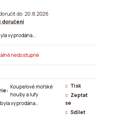
oručit do:
20.8.2026
 doručení
byla vyprodána…
álně nedostupné
Tisk
Koupelové mořské
rie
:
houby a lufy
Zeptat
se
 byla vyprodána…
Sdílet