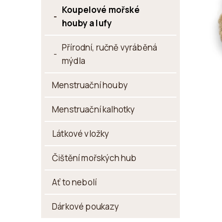
P
Koupelové mořské
houby a lufy
A
N
Přírodní, ručně vyráběná
E
mýdla
L
Menstruační houby
Menstruační kalhotky
Látkové vložky
Čištění mořských hub
Ať to nebolí
Dárkové poukazy