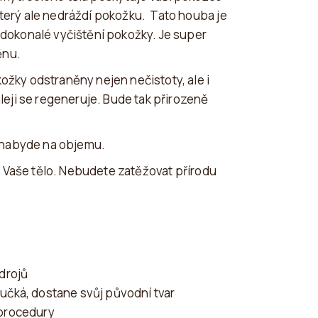
který ale nedráždí pokožku. Tato houba je
a dokonalé vyčištění pokožky. Je super
ěnu.
ožky odstraněny nejen nečistoty, ale i
eji se regeneruje. Bude tak přirozeně
 nabyde na objemu.
o Vaše tělo. Nebudete zatěžovat přírodu
zdrojů
učká, dostane svůj původní tvar
 procedury