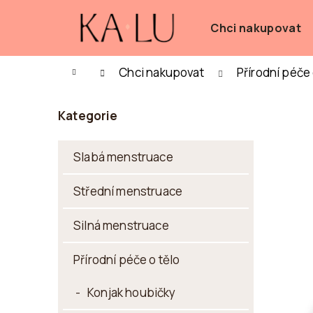
K
Přejít
na
Chci nakupovat
O
Zpět
Zpět
obsah
do
do
Š
Domů
Chci nakupovat
Přírodní péče 
obchodu
obchodu
CO
Í
P
K
Přeskočit
Kategorie
O
kategorie
S
Slabá menstruace
T
Střední menstruace
R
A
Silná menstruace
N
Přírodní péče o tělo
N
Konjak houbičky
Í