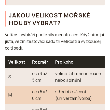
JAKOU VELIKOST MOŘSKÉ
HOUBY VYBRAT?
Velikost vybíráš podle síly menstruace. Když si nejsi
jistá, vezmi testovací sadu tří velikostí a vyzkoušej,
co ti sedí.
Velikost
Rozměr
Pro koho
cca 3 až
velmi slabá menstruace
S
5 cm
nebo špinění
cca 5 až
střední krvácení
M
6 cm
(univerzální volba)
cca 6 až