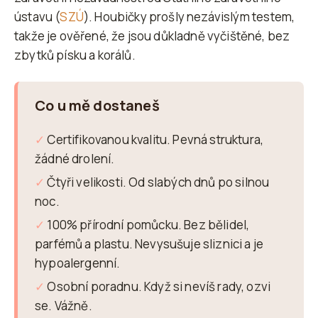
ústavu (
SZÚ
). Houbičky prošly nezávislým testem,
takže je ověřené, že jsou důkladně vyčištěné, bez
zbytků písku a korálů.
Co u mě dostaneš
✓
Certifikovanou kvalitu. Pevná struktura,
žádné drolení.
✓
Čtyři velikosti. Od slabých dnů po silnou
noc.
✓
100% přírodní pomůcku. Bez bělidel,
parfémů a plastu. Nevysušuje sliznici a je
hypoalergenní.
✓
Osobní poradnu. Když si nevíš rady, ozvi
se. Vážně.