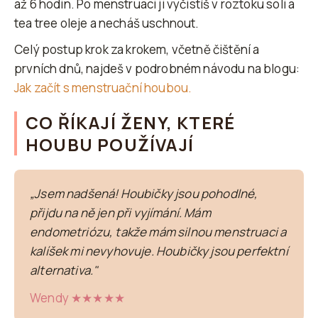
až 6 hodin. Po menstruaci ji vyčistíš v roztoku soli a
tea tree oleje a necháš uschnout.
Celý postup krok za krokem, včetně čištění a
prvních dnů, najdeš v podrobném návodu na blogu:
Jak začít s menstruační houbou.
CO ŘÍKAJÍ ŽENY, KTERÉ
HOUBU POUŽÍVAJÍ
„Jsem nadšená! Houbičky jsou pohodlné,
přijdu na ně jen při vyjímání. Mám
endometriózu, takže mám silnou menstruaci a
kalíšek mi nevyhovuje. Houbičky jsou perfektní
alternativa."
Wendy ★★★★★