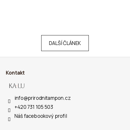
DALŠÍ ČLÁNEK
Z
Á
Kontakt
P
A
T
info
@
prirodnitampon.cz
Í
+420 731 105 503
Náš facebookový profil