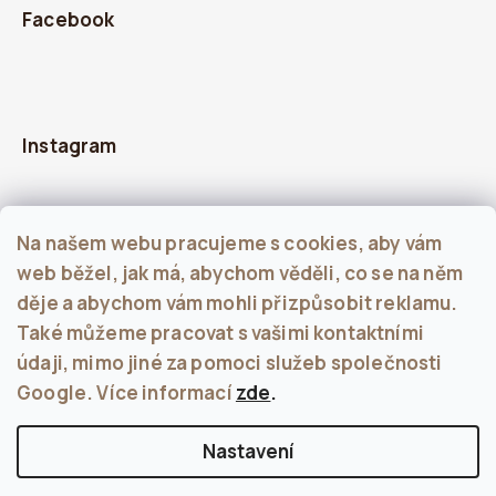
Facebook
Instagram
Na našem webu pracujeme s cookies, aby vám
web běžel, jak má, abychom věděli, co se na něm
děje a abychom vám mohli přizpůsobit reklamu.
Také můžeme pracovat s vašimi kontaktními
údaji, mimo jiné za pomoci služeb společnosti
Sledovat na Instagramu
Google. Více informací
zde
.
Nastavení
Copyright 2026
KALU
. Všechna práva vyhrazena.