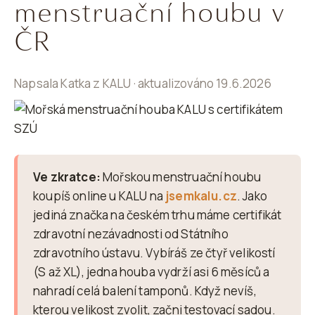
T
menstruační houbu v
E
ČR
N
A
Napsala Katka z KALU · aktualizováno 19.6.2026
J
Í
T
?
Ve zkratce:
Mořskou menstruační houbu
koupíš online u KALU na
jsemkalu.cz
. Jako
jediná značka na českém trhu máme certifikát
HLEDAT
zdravotní nezávadnosti od Státního
zdravotního ústavu. Vybíráš ze čtyř velikostí
(S až XL), jedna houba vydrží asi 6 měsíců a
nahradí celá balení tamponů. Když nevíš,
D
kterou velikost zvolit, začni testovací sadou.