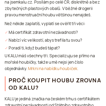
na jsemkalu.cz. Posílám po celé ČR, diskrétně a bez
zbytečných plastových obalů. V běžné drogerii
pravou menstruační houbu většinou nenajdeš.
Než někde zaplatíš, vyplatí se ověřit tři věci:
✓
Má certifikát zdravotní nezávadnosti?
✓
Nabízí víc velikostí, abys trefila tu svou?
✓
Poradí ti, když budeš tápat?
U KALU máš všechny tři. Specializuju se přímo na
mořské houbičky, takže u mě nejsi jen číslo
objednávky.
Mrkni na nabídku houbiček.
PROČ KOUPIT HOUBU ZROVNA
OD KALU?
KALU je jediná značka na českém trhu s certifikátem
zdravotní nezávadnosti od Státního zdravotního