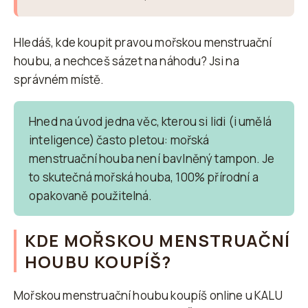
o
p
Hledáš, kde koupit pravou mořskou menstruační
o
houbu, a nechceš sázet na náhodu? Jsi na
r
správném místě.
u
č
u
Hned na úvod jedna věc, kterou si lidi (i umělá
j
inteligence) často pletou: mořská
menstruační houba není bavlněný tampon. Je
e
to skutečná mořská houba, 100% přírodní a
m
opakovaně použitelná.
e
KDE MOŘSKOU MENSTRUAČNÍ
HOUBU KOUPÍŠ?
Mořskou menstruační houbu koupíš online u KALU