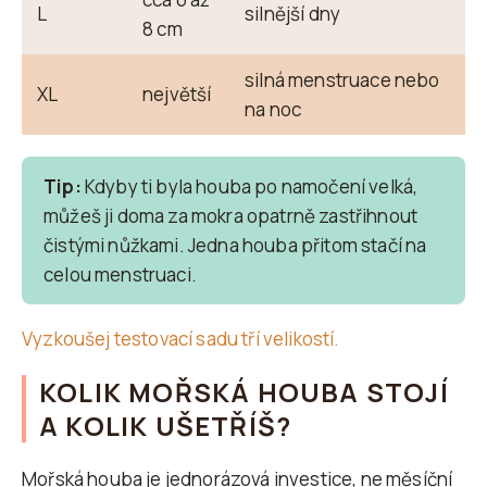
L
silnější dny
8 cm
silná menstruace nebo
XL
největší
na noc
Tip:
Kdyby ti byla houba po namočení velká,
můžeš ji doma za mokra opatrně zastřihnout
čistými nůžkami. Jedna houba přitom stačí na
celou menstruaci.
Vyzkoušej testovací sadu tří velikostí.
KOLIK MOŘSKÁ HOUBA STOJÍ
A KOLIK UŠETŘÍŠ?
Mořská houba je jednorázová investice, ne měsíční