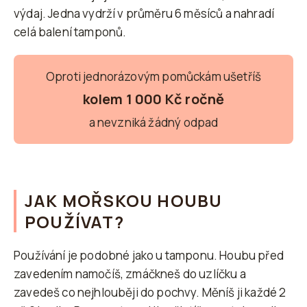
výdaj. Jedna vydrží v průměru 6 měsíců a nahradí
celá balení tamponů.
Oproti jednorázovým pomůckám ušetříš
kolem 1 000 Kč ročně
a nevzniká žádný odpad
JAK MOŘSKOU HOUBU
POUŽÍVAT?
Používání je podobné jako u tamponu. Houbu před
zavedením namočíš, zmáčkneš do uzlíčku a
zavedeš co nejhlouběji do pochvy. Měníš ji každé 2