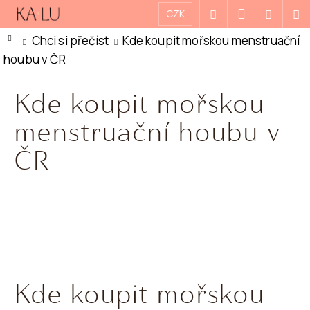
K
Přejít
Přihlášení
CZK
Hledat
Nákupn
M
na
O
Zpět
Zpět
Domů
Chci si přečíst
Kde koupit mořskou menstruační
košík
obsah
Š
houbu v ČR
Í
C
K
Kde koupit mořskou
O
P
menstruační houbu v
O
ČR
T
Ř
E
B
U
J
Kde koupit mořskou
E