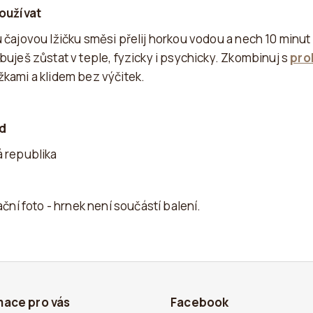
oužívat
 čajovou lžičku směsi přelij horkou vodou a nech 10 minut
buješ zůstat v teple, fyzicky i psychicky. Zkombinuj s
pro
kami a klidem bez výčitek.
d
 republika
ační foto - hrnek není součástí balení.
mace pro vás
Facebook