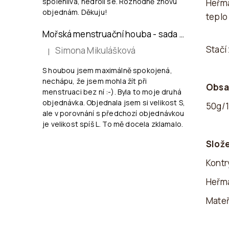
spolehlivá, nedrolí se. Rozhodně znovu
Heřmá
objednám. Děkuju!
teplo
Mořská menstruační houba - sada 2xS
Stačí 
Simona Mikulášková
|
Hodnocení produktu je 5 z 5 hvězdiček.
S houbou jsem maximálně spokojená,
nechápu, že jsem mohla žít při
Obsa
menstruaci bez ní :-). Byla to moje druhá
objednávka. Objednala jsem si velikost S,
50g/1
ale v porovnání s předchozí objednávkou
je velikost spíš L. To mě docela zklamalo.
Slož
Kontr
Heřm
Mate