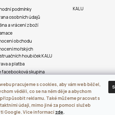
KALU
hodní podmínky
ana osobních údajů
na a vrácení zboží
lamace
nocení obchodu
nocení mořských
truačních houbiček KALU
ava a platba
 facebooková skupina
 o mořských
webu pracujeme s cookies, aby vám web běžel,
struačních houbách
S
ychom věděli, co se na něm děje a abychom
akt
 přizpůsobit reklamu. Také můžeme pracovat s
š mi
taktními údaji, mimo jiné za pomoci služeb
ti Google. Více informací
zde
.