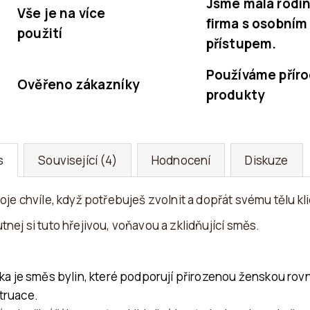
Jsme malá rodi
Vše je na více
firma s osobním
použití
přístupem.
Používáme příro
Ověřeno zákazníky
produkty
s
Související (4)
Hodnocení
Diskuze
voje chvíle, když potřebuješ zvolnit a dopřát svému tělu kli
tnej si tuto hřejivou, voňavou a zklidňující směs.
tka je směs bylin, které podporují přirozenou ženskou r
truace.