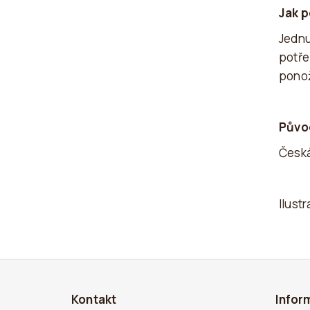
Jak p
Jednu
potře
ponož
Půvo
Česká
Ilustr
Z
Á
Kontakt
Infor