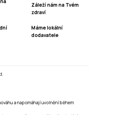
nná
Záleží nám na Tvém
zdraví
dní
Máme lokální
dodavatele
d.
ovnováhu a napomáhají uvolnění během