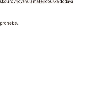
enskou rovnováhu a mateřídouška dodává
n pro sebe.