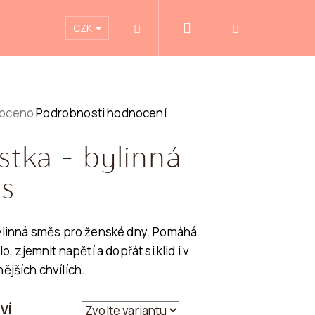
Přihlášení
Blog
CZK
Hledat
Nákupní
košík
é
oceno
Podrobnosti hodnocení
ní
stka - bylinná
s
bylinná směs pro ženské dny. Pomáhá
k.
lo, zjemnit napětí a dopřát si klid i v
ějších chvílích.
VÍ