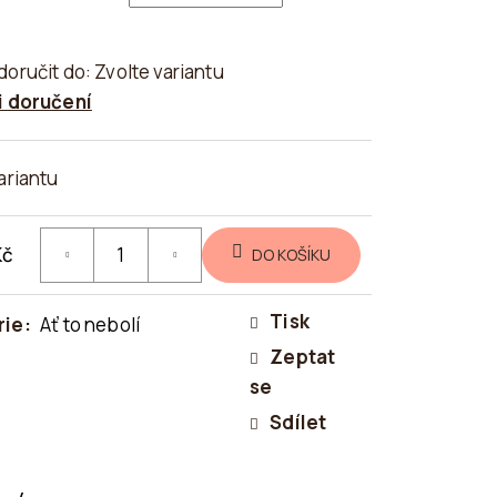
oručit do:
Zvolte variantu
 doručení
ariantu
Kč
DO KOŠÍKU
Tisk
rie
:
Ať to nebolí
Zeptat
se
Sdílet