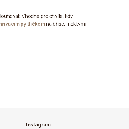
 louhovat. Vhodné pro chvíle, kdy
hřívacím pytlíčkem
na břiše, měkkými
Instagram