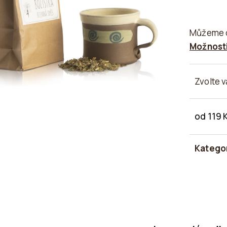
Můžeme d
Možnosti
Zvolte v
od
119 
Měrná
cena:
Katego