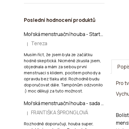
Poslední hodnocení produktů
Mořská menstruační houba - Startovací sada KALU
Tereza
|
Hodnocení produktu je 5 z 5 hvězdiček.
Musím říct, že jsem byla ze začátku
hodně skeptická. Nicméně zkusila jsem,
Popi
objednala a mám za sebou první
menstruaci s klidem, pocitem pohody a
opravdu bez tlaku atd. Rozhodně budu
Pro t
doporučovat dále. Tampónům odzvonilo
:) moc děkuji za tuto možnost.
Vychu
Mořská menstruační houba - sada 2 ks, velikost L (6-8 cm)
FRANTIŠKA ŠPRONGLOVÁ
|
Bolís
Hodnocení produktu je 5 z 5 hvězdiček.
mens
Rozhodně doporučuji, houba super,