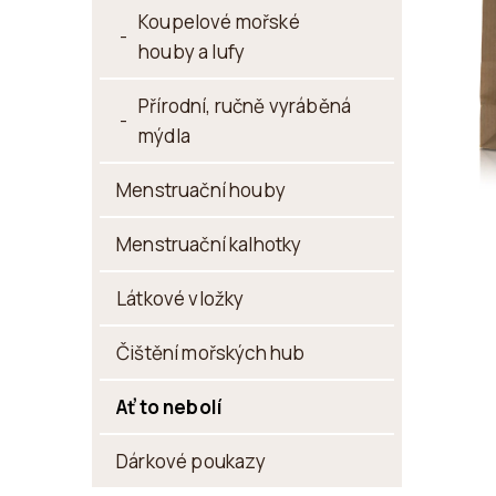
P
Koupelové mořské
houby a lufy
A
N
Přírodní, ručně vyráběná
E
mýdla
L
Menstruační houby
Menstruační kalhotky
Látkové vložky
Čištění mořských hub
Ať to nebolí
Dárkové poukazy