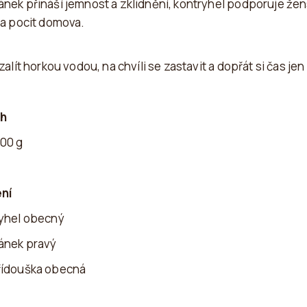
nek přináší jemnost a zklidnění, kontryhel podporuje ž
 a pocit domova.
zalít horkou vodou, na chvíli se zastavit a dopřát si čas je
h
00 g
ení
yhel obecný
ánek pravý
řídouška obecná