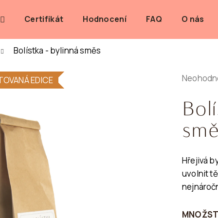
Certifikát
Hodnocení
FAQ
O nás
Bolístka - bylinná směs
 POTŘEBUJETE NAJÍT?
Průměrn
Neohodn
TOVANÁ EDICE
hodnoce
HLEDAT
Bolí
produktu
je
smě
0,0
z
Doporučujeme
5
Hřejivá 
hvězdiče
uvolnit tě
nejnáročn
MNOŽST