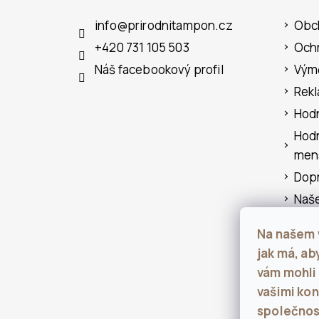
P
info
@
prirodnitampon.cz
Obc
A
+420 731 105 503
Ochr
T
Náš facebookový profil
Výmě
Í
Rek
Hod
Hod
mens
Dopr
Naše
Blog
Na našem 
men
jak má, ab
Kont
vám mohli
Napi
vašimi kon
společnos